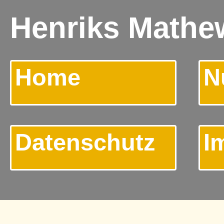
Henriks Mathew
Home
N
Datenschutz
I