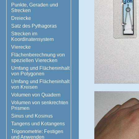
Punkte, Geraden und
Strecken
Dreiecke
Satz des Pythagoras
Strecken im
Koordinatensystem
Vierecke
Flächenberechnung von
speziellen Vierecken
Umfang und Flächeninhalt
von Polygonen
Umfang und Flächeninhalt
von Kreisen
Volumen von Quadern
Volumen von senkrechten
Prismen
Sinus und Kosinus
Tangens und Kotangens
Trigonometrie: Festigen
und Anwenden