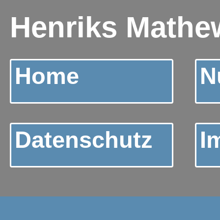
Henriks Mathew
Home
N
Datenschutz
I