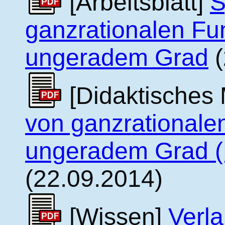
[Arbeitsblatt]
S
ganzrationalen Fu
ungeradem Grad
(
[Didaktisches 
von ganzrationale
ungeradem Grad (
(22.09.2014)
[Wissen]
Verl